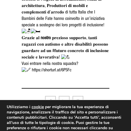
𝐚𝐫𝐜𝐡𝐢𝐭𝐞𝐭𝐭𝐮𝐫𝐚, 𝐏𝐫𝐨𝐝𝐮𝐭𝐭𝐨𝐫𝐢 𝐝𝐢 𝐦𝐨𝐛𝐢𝐥𝐢 𝐞
𝐜𝐨𝐦𝐩𝐥𝐞𝐦𝐞𝐧𝐭𝐢 𝐝’𝐚𝐫𝐫𝐞𝐝𝐨 di tutta Italia che I
Bambini delle Fate hanno coinvolto in un’iniziativa
speciale a sostegno dei loro progetti di inclusione!
𝐆𝐫𝐚𝐳𝐢𝐞 𝐚𝐥
nostro
𝐩𝐫𝐞𝐳𝐢𝐨𝐬𝐨 𝐬𝐮𝐩𝐩𝐨𝐫𝐭𝐨, 𝐭𝐚𝐧𝐭𝐢
𝐫𝐚𝐠𝐚𝐳𝐳𝐢 𝐜𝐨𝐧 𝐚𝐮𝐭𝐢𝐬𝐦𝐨 𝐞 𝐚𝐥𝐭𝐫𝐞 𝐝𝐢𝐬𝐚𝐛𝐢𝐥𝐢𝐭à 𝐩𝐨𝐬𝐬𝐨𝐧𝐨
𝐠𝐮𝐚𝐫𝐝𝐚𝐫𝐞 𝐚𝐝 𝐮𝐧 #𝐟𝐮𝐭𝐮𝐫𝐨 𝐜𝐨𝐧𝐜𝐫𝐞𝐭𝐨 𝐝𝐢 𝐢𝐧𝐜𝐥𝐮𝐬𝐢𝐨𝐧𝐞
𝐬𝐨𝐜𝐢𝐚𝐥𝐞 𝐞 𝐥𝐚𝐯𝐨𝐫𝐚𝐭𝐢𝐯𝐚!
Vuoi entrare nella nostra squadra?
https://shorturl.at/6P5Fc
Utilizziamo i
cookie
per migliorare la tua esperienza di
navigazione, analizzare il traffico del sito e personalizzare i
contenuti pubblicitari. Cliccando su
'Accetta tutti'
, acconsenti
all'uso di tutte le tipologie di cookie. Puoi gestire le tue
preferenze o rifiutare i cookie non necessari cliccando su