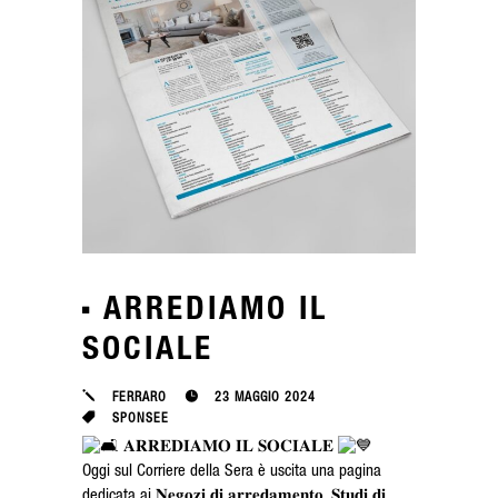
ARREDIAMO IL
SOCIALE
FERRARO
23 MAGGIO 2024
SPONSEE
𝐀𝐑𝐑𝐄𝐃𝐈𝐀𝐌𝐎 𝐈𝐋 𝐒𝐎𝐂𝐈𝐀𝐋𝐄
Oggi sul Corriere della Sera è uscita una pagina
dedicata ai 𝐍𝐞𝐠𝐨𝐳𝐢 𝐝𝐢 𝐚𝐫𝐫𝐞𝐝𝐚𝐦𝐞𝐧𝐭𝐨, 𝐒𝐭𝐮𝐝𝐢 𝐝𝐢