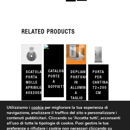
RELATED PRODUCTS
CATALOGO
SCATOLA
DEPLIANT
PORTA
PORTE
PORTA
PORTONCINI
PER
A
MOLLE
IN
CANTINA
SOFFIETTO
APRIBILE
ALLUMINIO
72×200
60X200X60
A
CM
TAGLIO
TERMICO
Utilizziamo i
cookie
per migliorare la tua esperienza di
navigazione, analizzare il traffico del sito e personalizzare i
contenuti pubblicitari. Cliccando su
'Accetta tutti'
, acconsenti
all'uso di tutte le tipologie di cookie. Puoi gestire le tue
preferenze o rifiutare i cookie non necessari cliccando su