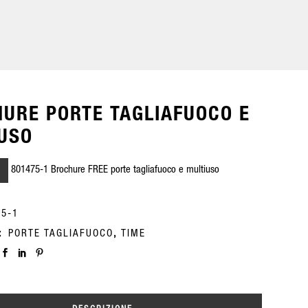
URE PORTE TAGLIAFUOCO E
USO
‪801475-1 Brochure FREE porte tagliafuoco e multiuso
75-1
A:
PORTE TAGLIAFUOCO
,
TIME