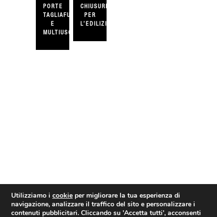
PORTE
CHIUSURE
TAGLIAFUOCO
PER
E
L’EDILIZIA
MULTIUSO
Utilizziamo i
cookie
per migliorare la tua esperienza di
navigazione, analizzare il traffico del sito e personalizzare i
contenuti pubblicitari. Cliccando su
'Accetta tutti'
, acconsenti