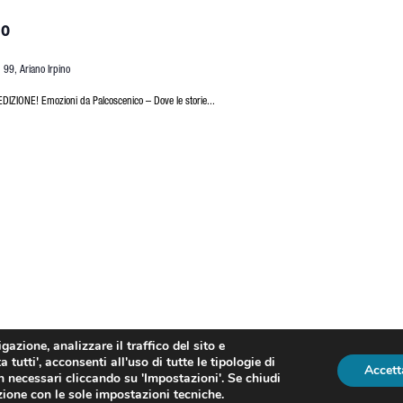
ro
o, 99, Ariano Irpino
IONE! Emozioni da Palcoscenico – Dove le storie...
azione, analizzare il traffico del sito e
a tutti'
, acconsenti all'uso di tutte le tipologie di
© FERRARO GROUP SRL PI/CF IT02750270643 | designed by
XD STUDIO
| deve
Accett
non necessari cliccando su
'Impostazioni'
. Se chiudi
zione con le sole impostazioni tecniche.
nviare una mail a info@ferraroporte.com
Ignora