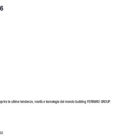
26
prire le ultime tendenze, novità e tecnologie del mondo building FERRARO GROUP.
30