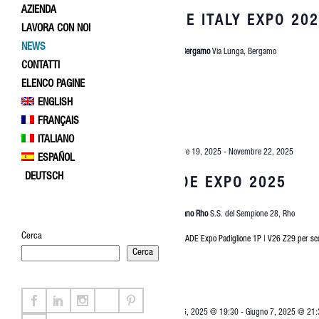
AZIENDA
2026
CASE ITALY EXPO 20
LAVORA CON NOI
NEWS
Fiera di Bergamo
Via Lunga, Bergamo
CONTATTI
ELENCO PAGINE
ENGLISH
FRANÇAIS
ITALIANO
NOV
Novembre 19, 2025
-
Novembre 22, 2025
19
ESPAÑOL
2025
DEUTSCH
MADE EXPO 2025
Fiera Milano Rho
S.S. del Sempione 28, Rho
Cerca
Vieni a MADE Expo Padiglione 1P | V26 Z29 per sco
Cerca
€15
MAR
Marzo 16, 2025 @ 19:30
-
Giugno 7, 2025 @ 21: