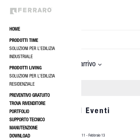
HOME
EVENTI
Inserisci
PRODOTTI TIME
Parola
RICERCA
SOLUZIONI PER L’EDILIZIA
Chiave.
E
INDUSTRIALE
Cerca
In arrivo
Oggi
Eventi
VISTE
PRODOTTI LIVING
per
Seleziona
SOLUZIONI PER L’EDILIZIA
NAVIGAZIONE
Parola
la
RESIDENZIALE
Chiave.
data.
PREVENTIVO GRATUITO
TROVA RIVENDITORE
Ultimi eventi | Eventi
PORTFOLIO
SUPPORTO TECNICO
MANUTENZIONE
FEB
Febbraio 11
-
Febbraio 13
DOWNLOAD
11