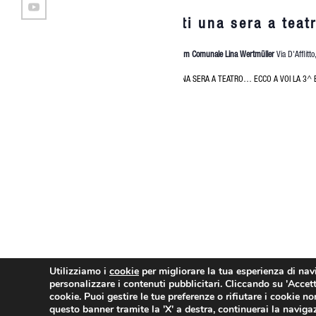
16
2025
Metti una sera a teat
Auditorium Comunale Lina Wertmüller
Via D'Afflitt
METTI UNA SERA A TEATRO… ECCO A VOI LA 3^ EDIZ
€8
Utilizziamo i
cookie
per migliorare la tua esperienza di navig
personalizzare i contenuti pubblicitari. Cliccando su
'Accett
cookie. Puoi gestire le tue preferenze o rifiutare i cookie 
questo banner tramite la 'X' a destra, continuerai la naviga
Questo è un negozio di prova — nessun ordine sarà preso in considerazione. I