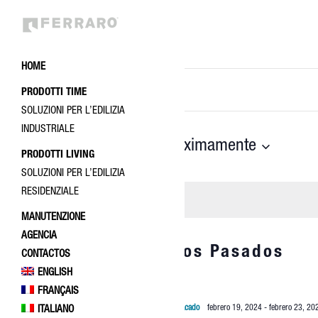
HOME
NAVEGACIÓN
Introduce
PRODOTTI TIME
la
DE
SOLUZIONI PER L’EDILIZIA
palabra
BÚSQUEDA
INDUSTRIALE
clave.
Próximamente
Hoy
Busca
Y
PRODOTTI LIVING
Eventos
Seleccionar
SOLUZIONI PER L’EDILIZIA
VISTAS
para
fecha.
RESIDENZIALE
la
DE
palabra
MANUTENZIONE
clave.
EVENTOS
AGENCIA
Últimos Eventos Pasados
CONTACTOS
ENGLISH
FRANÇAIS
FEB
Destacado
febrero 19, 2024
-
febrero 23, 20
ITALIANO
19