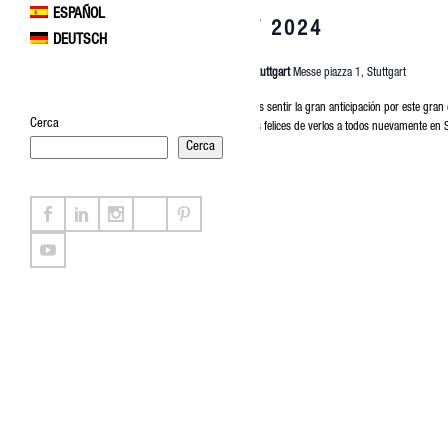
ESPAÑOL
2024
R+T 2024
DEUTSCH
Messe Stuttgart
Messe piazza 1, Stuttgart
¡Podemos sentir la gran anticipación por este gran
Cerca
¡Estamos felices de verlos a todos nuevamente en 
Cerca
Euro75