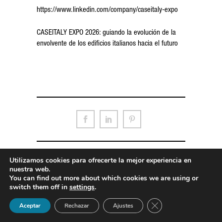
https://www.linkedin.com/company/caseitaly-expo
CASEITALY EXPO 2026: guiando la evolución de la
envolvente de los edificios italianos hacia el futuro
Utilizamos cookies para ofrecerte la mejor experiencia en
nuestra web.
© FERRARO GROUP SRL PI/CF IT02750270643 | designed by
XD STUDIO
|
You can find out more about which cookies we are using or
developed by
AUREA
|
Privacy Policy
|
Elenco pagine
switch them off in
settings
.
Cerrar el banner de 
Questo è un negozio di prova — nessun ordine sarà preso in considerazione.
Aceptar
Rechazar
Ajustes
Inviare una mail a info@ferraroporte.com
Descartar