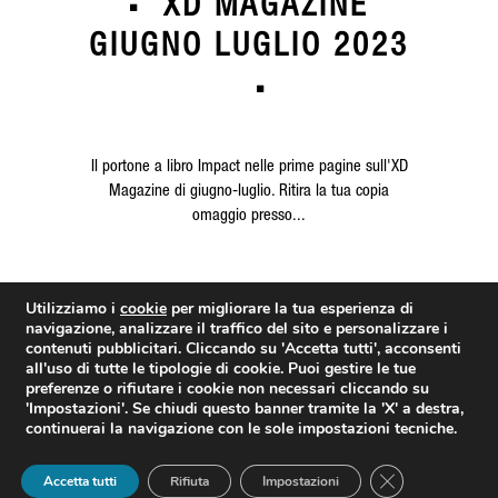
XD MAGAZINE
GIUGNO LUGLIO 2023
Il portone a libro Impact nelle prime pagine sull'XD
Magazine di giugno-luglio. Ritira la tua copia
omaggio presso...
LEGGI DI PIÙ
Utilizziamo i
cookie
per migliorare la tua esperienza di
navigazione, analizzare il traffico del sito e personalizzare i
contenuti pubblicitari. Cliccando su
'Accetta tutti'
, acconsenti
all'uso di tutte le tipologie di cookie. Puoi gestire le tue
preferenze o rifiutare i cookie non necessari cliccando su
'Impostazioni'
. Se chiudi questo banner tramite la 'X' a destra,
© FERRARO GROUP SRL PI/CF IT02750270643 | designed by
XD STUDIO
|
continuerai la navigazione con le sole impostazioni tecniche.
developed by
AUREA
|
Privacy Policy
|
Elenco pagine
Close GDPR Coo
Questo è un negozio di prova — nessun ordine sarà preso in considerazione.
Accetta tutti
Rifiuta
Impostazioni