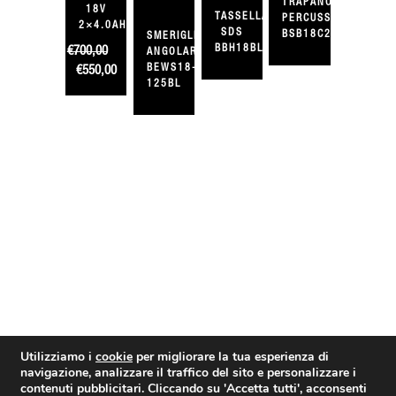
TRAPANO
18V
TASSELLATORE
PERCUSSIONE
2×4.0AH
SDS
BSB18C2
SMERIGLIATRICE
BBH18BL2
€
700,00
ANGOLARE
Il
Il
BEWS18-
€
550,00
prezzo
prezzo
125BL
originale
attuale
era:
è:
€700,00.
€550,00.
Utilizziamo i
cookie
per migliorare la tua esperienza di
navigazione, analizzare il traffico del sito e personalizzare i
contenuti pubblicitari. Cliccando su
'Accetta tutti'
, acconsenti