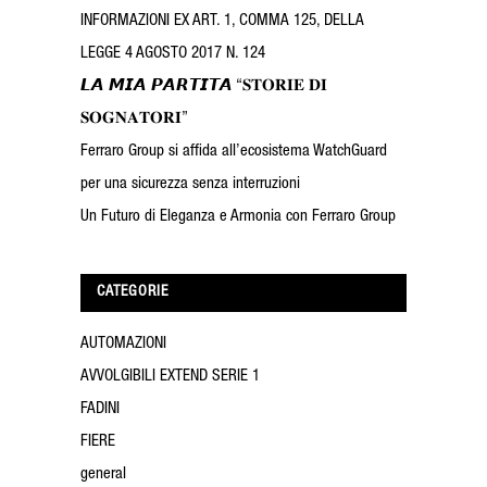
INFORMAZIONI EX ART. 1, COMMA 125, DELLA
LEGGE 4 AGOSTO 2017 N. 124
𝙇𝘼 𝙈𝙄𝘼 𝙋𝘼𝙍𝙏𝙄𝙏𝘼 “𝐒𝐓𝐎𝐑𝐈𝐄 𝐃𝐈
𝐒𝐎𝐆𝐍𝐀𝐓𝐎𝐑𝐈”
Ferraro Group si affida all’ecosistema WatchGuard
per una sicurezza senza interruzioni
Un Futuro di Eleganza e Armonia con Ferraro Group
CATEGORIE
AUTOMAZIONI
AVVOLGIBILI EXTEND SERIE 1
FADINI
FIERE
general