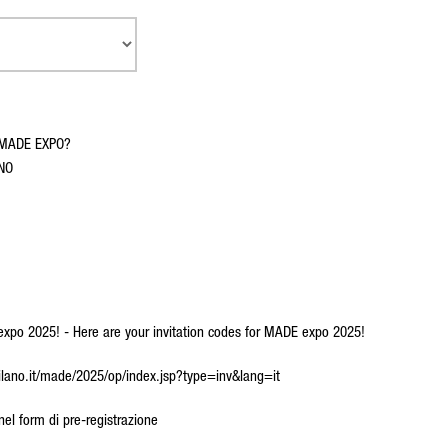
o MADE EXPO?
NO
E expo 2025! - Here are your invitation codes for MADE expo 2025!
ramilano.it/made/2025/op/index.jsp?type=inv&lang=it
 nel form di pre-registrazione