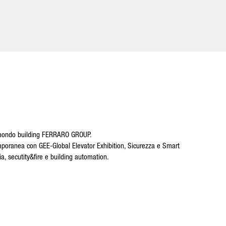
el mondo building FERRARO GROUP.
emporanea con GEE-Global Elevator Exhibition, Sicurezza e Smart
zia, secutity&fire e building automation.