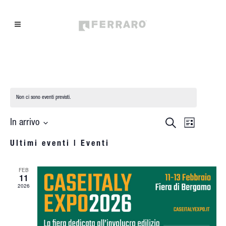
Non ci sono eventi previsti.
EVEN
EVENTI
Cerca
In arrivo
Lista
Seleziona
VISTE
RICERCA
Ultimi eventi | Eventi
la
NAVIG
E
data.
FEB
VISTE
11
2026
NAVIGAZ