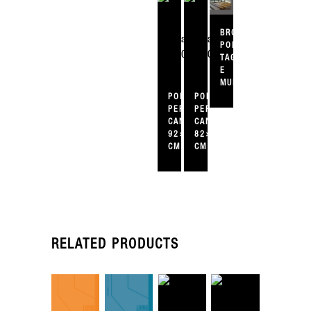
BROCHURE
PORTE
TAGLIAFUOCO
E
MULTIUSO
PORTA
PORTA
PER
PER
CANTINA
CANTINA
92×200
82×200
CM
CM
RELATED PRODUCTS