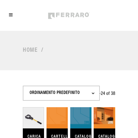
HOME
/
ORDINAMENTO PREDEFINITO
Showing 13–24 of 38
results
CARICA
CARTELLA
CATALOGO
CATALOGO