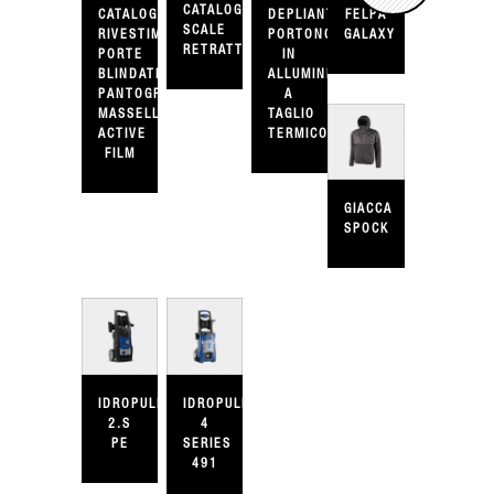
CATALOGO
CATALOGO
DEPLIANT
FELPA
SCALE
RIVESTIMENTI
PORTONCINI
GALAXY
RETRATTILI
PORTE
IN
BLINDATE
ALLUMINIO
PANTOGRAFATI
A
MASSELLO
TAGLIO
ACTIVE
TERMICO
FILM
GIACCA
SPOCK
IDROPULITRICE
IDROPULITRICE
2.S
4
PE
SERIES
491