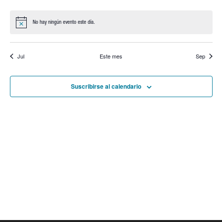
eventos
eventos
eventos
eventos
eventos
eventos
eventos
No hay ningún evento este día.
Aviso
Jul
Este mes
Sep
Suscribirse al calendario