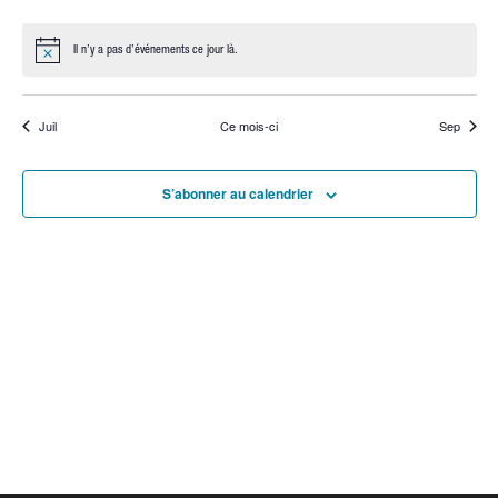
évènements
évènements
évènements
évènements
évènements
évènements
évènemen
Il n’y a pas d’événements ce jour là.
Notice
Juil
Ce mois-ci
Sep
S’abonner au calendrier