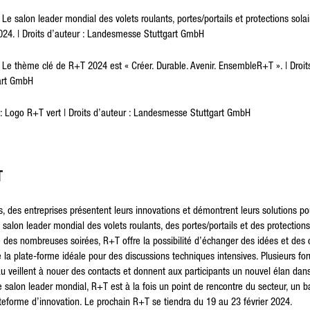
salon leader mondial des volets roulants, portes/portails et protections solai
2024. | Droits d’auteur : Landesmesse Stuttgart GmbH
 thème clé de R+T 2024 est « Créer. Durable. Avenir. EnsembleR+T ». | Droits
art GmbH
Logo R+T vert | Droits d’auteur : Landesmesse Stuttgart GmbH
T
, des entreprises présentent leurs innovations et démontrent leurs solutions p
 salon leader mondial des volets roulants, des portes/portails et des protections
e des nombreuses soirées, R+T offre la possibilité d’échanger des idées et des
e la plate-forme idéale pour des discussions techniques intensives. Plusieurs fo
veillent à nouer des contacts et donnent aux participants un nouvel élan dans 
e salon leader mondial, R+T est à la fois un point de rencontre du secteur, un 
teforme d’innovation. Le prochain R+T se tiendra du 19 au 23 février 2024.