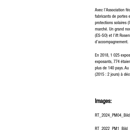
Avec l’Association fé
fabricants de portes e
protections solaires 
marché. Un grand nomb
(ES-SO) et l’ift Ros
d’accompagnement.
En 2018, 1 025 exposa
exposants, 774 étaien
plus de 140 pays. Au 
(2015 : 2 jours) à dé
Images:
RT_2024_PM04_Bild_0
RT_2022_PM1_Bild_07.