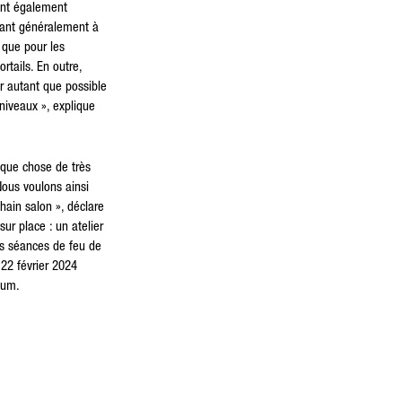
ont également
buant généralement à
 que pour les
rtails. En outre,
r autant que possible
niveaux », explique
lque chose de très
Nous voulons ainsi
hain salon », déclare
r place : un atelier
es séances de feu de
22 février 2024
ium.