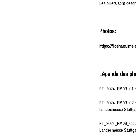
Les billets sont déso
Photos:
https://fileshare.lm
Légende des pho
RT_2024_PM09_01 : Se
RT_2024_PM09_02 : Me
Landesmesse Stuttg
RT_2024_PM09_03 : Ph
Landesmesse Stuttg