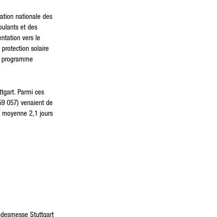
ration nationale des
roulants et des
entation vers le
protection solaire
du programme
tgart. Parmi ces
 59 057) venaient de
en moyenne 2,1 jours
ndesmesse Stuttgart