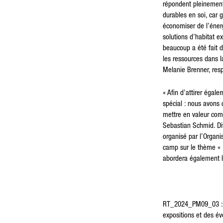
répondent pleinemen
durables en soi, car 
économiser de l’énerg
solutions d’habitat e
beaucoup a été fait 
les ressources dans l
Melanie Brenner, res
« Afin d’attirer égal
spécial : nous avons 
mettre en valeur comb
Sebastian Schmid. Di
organisé par l’Organ
camp sur le thème « 
abordera également le
RT_2024_PM09_03 : Ph
expositions et des é