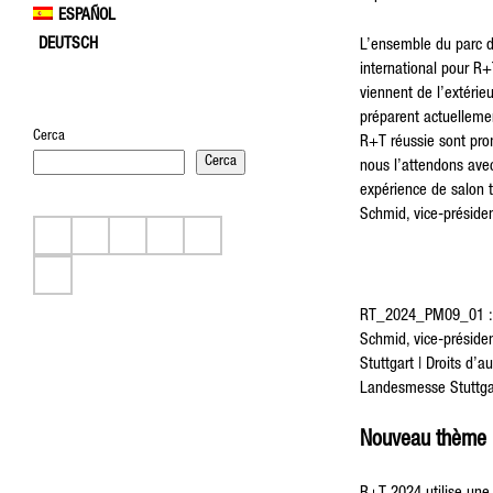
ESPAÑOL
DEUTSCH
L’ensemble du parc de
international pour R
viennent de l’extérie
préparent actuellemen
Cerca
R+T réussie sont prom
Cerca
nous l’attendons ave
expérience de salon t
Schmid, vice-présiden
RT_2024_PM09_01 : 
Schmid, vice-préside
Stuttgart | Droits d’au
Landesmesse Stuttg
Nouveau thème 