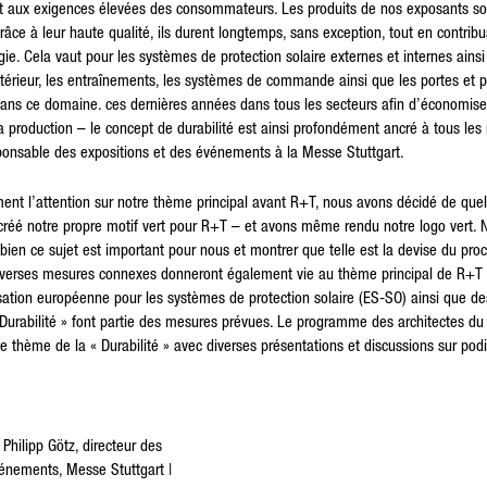
t aux exigences élevées des consommateurs. Les produits de nos exposants s
grâce à leur haute qualité, ils durent longtemps, sans exception, tout en contri
ie. Cela vaut pour les systèmes de protection solaire externes et internes ainsi
xtérieur, les entraînements, les systèmes de commande ainsi que les portes et po
dans ce domaine. ces dernières années dans tous les secteurs afin d’économise
a production – le concept de durabilité est ainsi profondément ancré à tous les 
ponsable des expositions et des événements à la Messe Stuttgart.
ement l’attention sur notre thème principal avant R+T, nous avons décidé de que
créé notre propre motif vert pour R+T – et avons même rendu notre logo vert. 
ien ce sujet est important pour nous et montrer que telle est la devise du proc
verses mesures connexes donneront également vie au thème principal de R+T su
isation européenne pour les systèmes de protection solaire (ES-SO) ainsi que d
Durabilité » font partie des mesures prévues. Le programme des architectes du 
 thème de la « Durabilité » avec diverses présentations et discussions sur pod
ilipp Götz, directeur des
vénements, Messe Stuttgart |