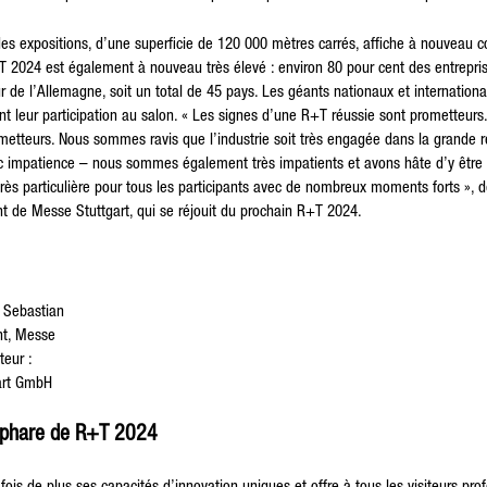
s expositions, d’une superficie de 120 000 mètres carrés, affiche à nouveau co
+T 2024 est également à nouveau très élevé : environ 80 pour cent des entrepr
ur de l’Allemagne, soit un total de 45 pays. Les géants nationaux et internationa
t leur participation au salon. « Les signes d’une R+T réussie sont prometteurs
etteurs. Nous sommes ravis que l’industrie soit très engagée dans la grande ré
c impatience – nous sommes également très impatients et avons hâte d’y être
rès particulière pour tous les participants avec de nombreux moments forts », 
t de Messe Stuttgart, qui se réjouit du prochain R+T 2024.
Sebastian
nt, Messe
teur :
art GmbH
phare de R+T 2024