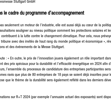
ndesmesse Stuttgart GmbH
dans le cadre du programme d’accompagnement
 pas seulement un moteur de l’industrie, elle est aussi déjà au cœur de la politi
souhaitons souligner au niveau politique comment les protections solaires et les
contribuent à la lutte contre le changement climatique. Pour cela, nous prévoy
tribune avec des invités de haut rang du monde politique et économique », révè
tions et des événements de la Messe Stuttgart.
te : « En outre, le prix de l’innovation jouera également un rôle important dan
 des prix spéciaux pour la durabilité et l’efficacité énergétique en 2024 afin d
leurs, l’ensemble du processus de candidature des entreprises participantes ser
es ravis que plus de 80 entreprises de 18 pays se soient déjà inscrites pour 
se que le thème de la durabilité sera également reflété dans les derniers dé
mations sur R+T 2024 (par exemple l’annuaire actuel des exposants) sont dispon