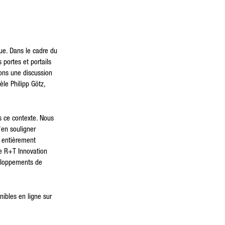
que. Dans le cadre du
 portes et portails
ons une discussion
le Philipp Götz,
s ce contexte. Nous
’en souligner
a entièrement
le R+T Innovation
veloppements de
ibles en ligne sur