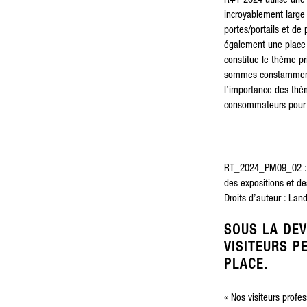
R+T 2024 utilise une 
incroyablement large 
portes/portails et de 
également une place c
constitue le thème pr
sommes constamment e
l’importance des thèm
consommateurs pour c
RT_2024_PM09_02 : M
des expositions et d
Droits d’auteur : La
SOUS LA DEV
VISITEURS P
PLACE.
« Nos visiteurs profe