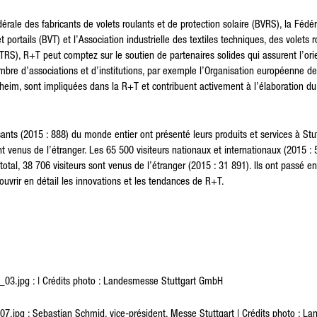
dérale des fabricants de volets roulants et de protection solaire (BVRS), la Fédé
t portails (BVT) et l’Association industrielle des textiles techniques, des volets 
(ITRS), R+T peut comptez sur le soutien de partenaires solides qui assurent l’ori
re d’associations et d’institutions, par exemple l’Organisation européenne de 
enheim, sont impliquées dans la R+T et contribuent activement à l’élaboration 
nts (2015 : 888) du monde entier ont présenté leurs produits et services à Stut
t venus de l’étranger. Les 65 500 visiteurs nationaux et internationaux (2015 :
total, 38 706 visiteurs sont venus de l’étranger (2015 : 31 891). Ils ont passé 
couvrir en détail les innovations et les tendances de R+T.
3.jpg : | Crédits photo : Landesmesse Stuttgart GmbH
jpg : Sebastian Schmid, vice-président, Messe Stuttgart | Crédits photo : La