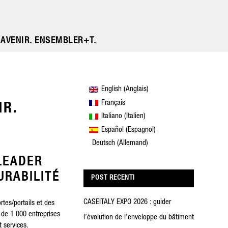
 AVENIR. ENSEMBLER+T.
(
)
English
Anglais
Français
IR.
(
)
Italiano
Italien
(
)
Español
Espagnol
(
)
Deutsch
Allemand
LEADER
URABILITÉ
POST RECENTI
CASEITALY EXPO 2026 : guider
rtes/portails et des
s de 1 000 entreprises
l’évolution de l’enveloppe du bâtiment
 services.