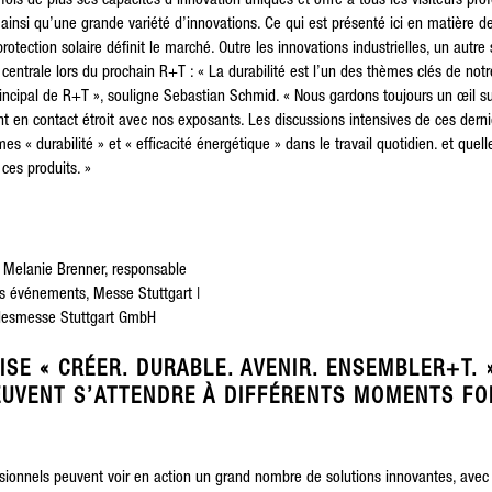
fois de plus ses capacités d’innovation uniques et offre à tous les visiteurs pro
ainsi qu’une grande variété d’innovations. Ce qui est présenté ici en matière de
protection solaire définit le marché. Outre les innovations industrielles, un autre
entrale lors du prochain R+T : « La durabilité est l’un des thèmes clés de not
incipal de R+T », souligne Sebastian Schmid. « Nous gardons toujours un œil s
n contact étroit avec nos exposants. Les discussions intensives de ces dern
es « durabilité » et « efficacité énergétique » dans le travail quotidien. et que
es produits. »
elanie Brenner, responsable
es événements, Messe Stuttgart |
ndesmesse Stuttgart GmbH
ISE « CRÉER. DURABLE. AVENIR. ENSEMBLER+T. 
EUVENT S’ATTENDRE À DIFFÉRENTS MOMENTS FO
ssionnels peuvent voir en action un grand nombre de solutions innovantes, avec l