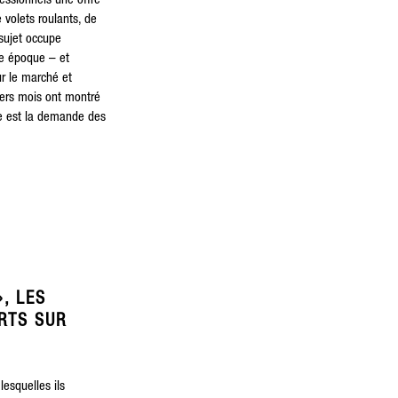
fessionnels une offre
 volets roulants, de
 sujet occupe
re époque – et
ur le marché et
iers mois ont montré
lle est la demande des
», LES
RTS SUR
esquelles ils