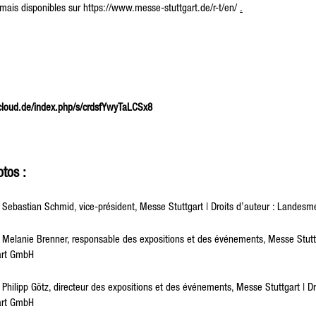
rmais disponibles sur
https://www.messe-stuttgart.de/r-t/en/
.
s-cloud.de/index.php/s/crdsfYwyTaLCSx8
tos :
bastian Schmid, vice-président, Messe Stuttgart | Droits d’auteur : Landes
lanie Brenner, responsable des expositions et des événements, Messe Stuttgar
art GmbH
ilipp Götz, directeur des expositions et des événements, Messe Stuttgart | Dro
art GmbH