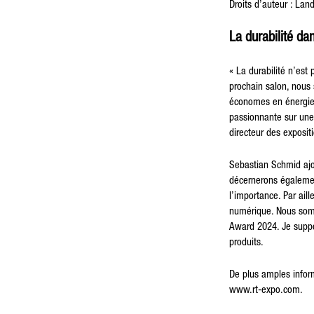
Droits d’auteur : La
La durabilité 
« La durabilité n’est
prochain salon, nous 
économes en énergie 
passionnante sur une 
directeur des exposi
Sebastian Schmid ajou
décernerons également
l’importance. Par ail
numérique. Nous somm
Award 2024. Je suppo
produits.
De plus amples infor
www.rt-expo.com
.