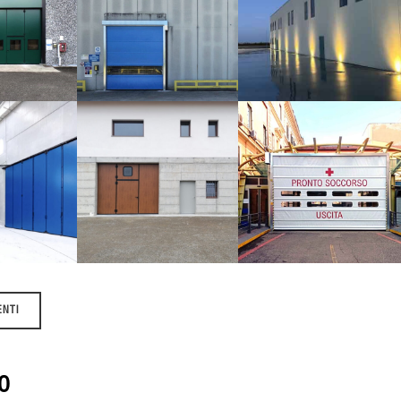
SERRAMENTISTA
ZZATURE
FRUTTICOLA
Porte rapide
ERIALI
Punti di carico
i a libro
STRIA
AZIENDA
PRONTO
URGICA
AGRICOLA
SOCCORSO
 libro /
Portoni a libro
Porte rapide
ndustriali
ENTI
O