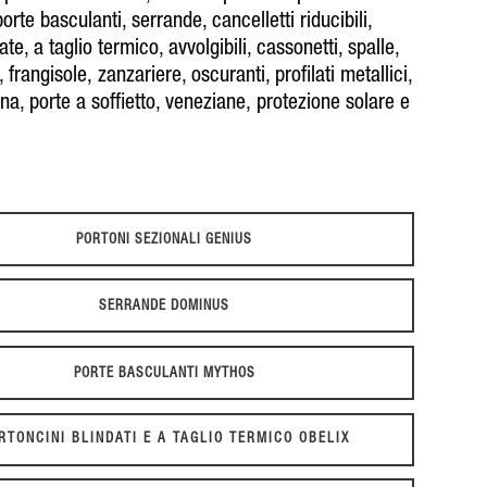
porte basculanti
,
serrande
,
cancelletti riducibili
,
date
,
a taglio termico
,
avvolgibili, cassonetti, spalle,
, frangisole,
zanzariere, oscuranti
,
profilati metallici
,
ina
,
porte a soffietto
,
veneziane,
protezione solare
e
PORTONI SEZIONALI GENIUS
SERRANDE DOMINUS
PORTE BASCULANTI MYTHOS
RTONCINI BLINDATI E A TAGLIO TERMICO OBELIX