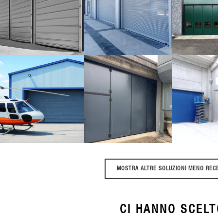
OFFICINA
FIERISTICO
ATTRE
Porte rapide
E MAT
Serrande industriali
Porton
PRODUZIONE
E
INDU
HANGAR
LAVORAZIONE
SIDER
ELICOTTERI
MATERIE
Portoni a
Serrande industriali
PLASTICHE
Serrande i
Portoni a libro
MOSTRA ALTRE SOLUZIONI MENO REC
CI HANNO SCELT