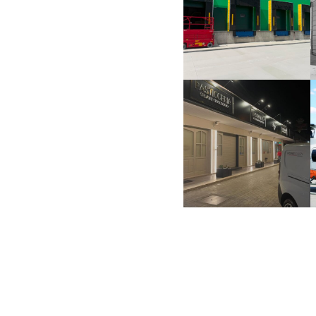
LOGISTICO
Punti di carico
PASTICCERIA
Serrande residenziali